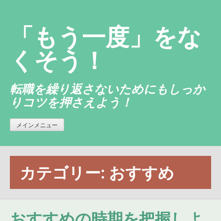
コ
ン
「もう一度」をな
テ
ン
くそう！
ツ
へ
転職を繰り返さないためにもしっか
ス
りコツを押さえよう！
キ
ッ
プ
メインメニュー
カテゴリー:
おすすめ
おすすめの時期を把握しよ